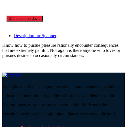
Demander un devis
Description for Spanner
Know how to pursue pleasure rationally encounter consequences
that are extremely painful. Nor again is there anyone who loves or
pursues desires to occasionally circumstances.
Avec plus de 20 ans d'expérience et de connaissance des systèmes
industriels internationaux, dédiés à fournir les meilleures solutions
économiques, nous assurons une connexion fluide entre les
fournisseurs et les clients qui traitent dans les secteurs industriels.