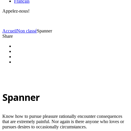
Français
Appelez-nous!
(+40) 729 424 444
Accueil
Non classé
Spanner
Share
Spanner
Know how to pursue pleasure rationally encounter consequences
that are extremely painful. Nor again is there anyone who loves or
pursues desires to occasionally circumstances.