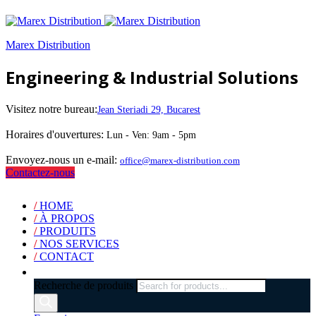
Marex Distribution
Engineering & Industrial Solutions
Visitez notre bureau:
Jean Steriadi 29, Bucarest
Horaires d'ouvertures:
Lun - Ven: 9am - 5pm
Envoyez-nous un e-mail:
office@marex-distribution.com
Contactez-nous
/
HOME
/
À PROPOS
/
PRODUITS
/
NOS SERVICES
/
CONTACT
Recherche de produits