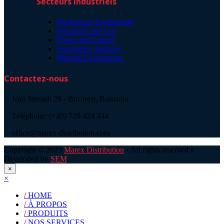
Secteurs industriels
Mechanical Engineering
Petroleum and Gas
Power and Energy
Automotive Industry
Material Engineering
Contactez-nous
Jean Steriadi 29 - Bucarest, Romania
Téléphone: (+40) 729 424 444
office@marex-distribution.com
Copyright © 2023
Marex Distribution
• All rights reserved •
Developed by
SEM
.
×
×
/
HOME
/
À PROPOS
/
PRODUITS
/
NOS SERVICES